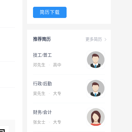
简历下载
推荐简历
更多简历
技工/普工
邓先生
·
高中
行政/后勤
吴先生
·
大专
财务/会计
张女士
·
大专