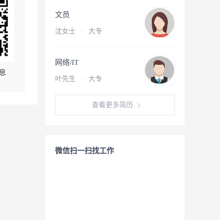
文员
沈女士
·
大专
网络/IT
息
叶先生
·
大专
查看更多简历
微信扫一扫找工作